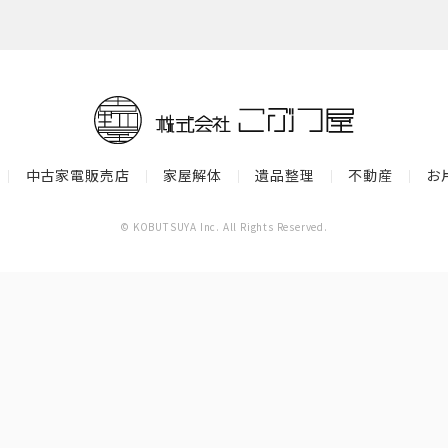
中古家電販売店
家屋解体
遺品整理
不動産
お
｜
｜
｜
｜
｜
© KOBUTSUYA Inc. All Rights Reserved.